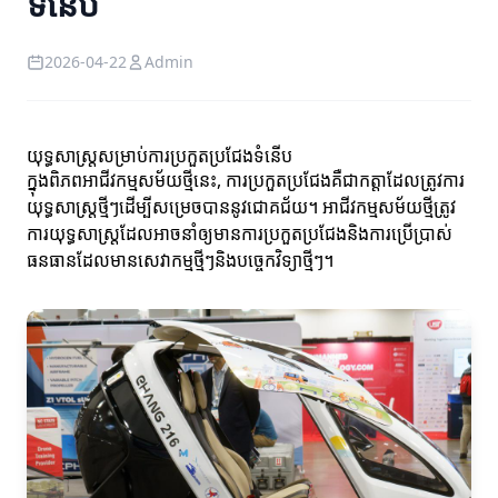
ទំនើប
2026-04-22
Admin
យុទ្ធសាស្ត្រសម្រាប់ការប្រកួតប្រជែងទំនើប
ក្នុងពិភពអាជីវកម្មសម័យថ្មីនេះ, ការប្រកួតប្រជែងគឺជាកត្តាដែលត្រូវការ
យុទ្ធសាស្ត្រថ្មីៗដើម្បីសម្រេចបាននូវជោគជ័យ។ អាជីវកម្មសម័យថ្មីត្រូវ
ការយុទ្ធសាស្ត្រដែលអាចនាំឲ្យមានការប្រកួតប្រជែងនិងការប្រើប្រាស់
ធនធានដែលមានសេវាកម្មថ្មីៗនិងបច្ចេកវិទ្យាថ្មីៗ។