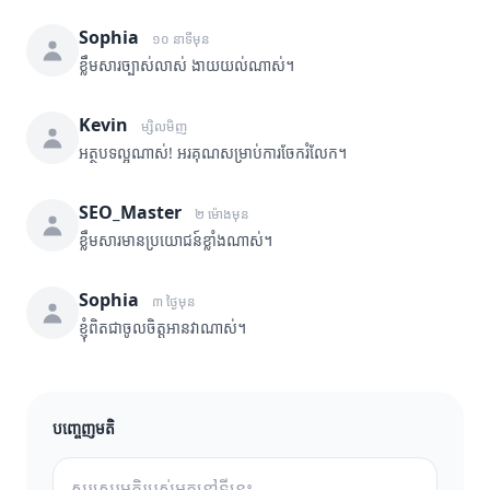
Sophia
១០ នាទីមុន
ខ្លឹមសារច្បាស់លាស់ ងាយយល់ណាស់។
Kevin
ម្សិលមិញ
អត្ថបទល្អណាស់! អរគុណសម្រាប់ការចែករំលែក។
SEO_Master
២ ម៉ោងមុន
ខ្លឹមសារមានប្រយោជន៍ខ្លាំងណាស់។
Sophia
៣ ថ្ងៃមុន
ខ្ញុំពិតជាចូលចិត្តអានវាណាស់។
បញ្ចេញមតិ