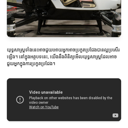
យុទ្ធសាស្ត្រទាំងនេះអាចជួយអោយអ្នកអាចប្រកួតប្រជែងបានល្អប្រសើរ
ឡើង។ នៅក្នុងអត្ថបទនេះ, យើងនឹងពិនិត្យមើលយុទ្ធសាស្ត្រដែលអាច
ជួយអ្នកក្នុងការប្រកួតប្រជែង។