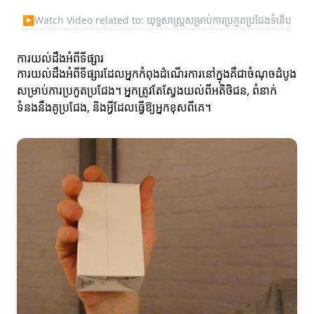
▶
Watch Video related to: យុទ្ធសាស្ត្រសម្រាប់ការប្រកួតប្រជែងទំនើប
ការយល់ដឹងអំពីទីផ្សារ
ការយល់ដឹងអំពីទីផ្សារដែលអ្នកកំពុងដំណើរការនៅក្នុងគឺជាចំណុចដំបូង
សម្រាប់ការប្រកួតប្រជែង។ អ្នកត្រូវតែស្វែងយល់ពីអតិថិជន, ពំនាក់
ទំនងនឹងគូប្រជែង, និងអ្វីដែលធ្វើឱ្យអ្នកខុសពីគេ។