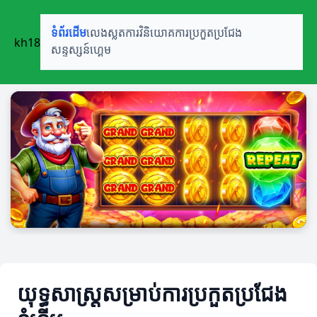
ទំព័រដើម
លេងស្លត
ការវិនិយោគ
ការប្រកួតប្រជែង
kh18
សន្ទស្សន៍ហ្គេម
យុទ្ធសាស្ត្រសម្រាប់ការប្រកួតប្រជែង