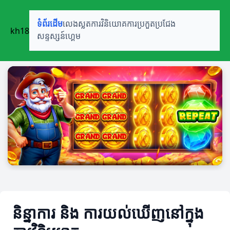
ទំព័រដើម
លេងស្លត
ការវិនិយោគ
ការប្រកួតប្រជែង
kh18
សន្ទស្សន៍ហ្គេម
និន្នាការ និង ការយល់ឃើញនៅក្នុង