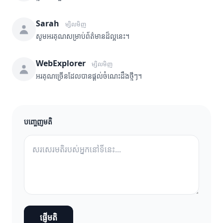
Sarah
ម្សិលមិញ
សូមអរគុណសម្រាប់ព័ត៌មានដ៏ល្អនេះ។
WebExplorer
ម្សិលមិញ
អរគុណច្រើនដែលបានផ្តល់ចំណេះដឹងថ្មីៗ។
បញ្ចេញមតិ
ផ្ញើមតិ