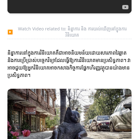
Watch Video related to: និន្នាការ និង ការយល់ឃើញនៅក្នុងការ
▶
វិនិយោគ
និន្នាការនៅក្នុងការវិនិយោគគឺជាអាចនិយមន័យដោយសារភាពវៃឆ្លាត
និងការប្រើប្រាស់បច្ចេកវិទ្យាដែលធ្វើឱ្យការវិនិយោគមានប្រសិទ្ធភាព។ វា
អាចជួយឱ្យអ្នកវិនិយោគអាចកសាងកិច្ចការផ្នែកហិរញ្ញវត្ថុបានយ៉ាងមាន
ប្រសិទ្ធភាព។