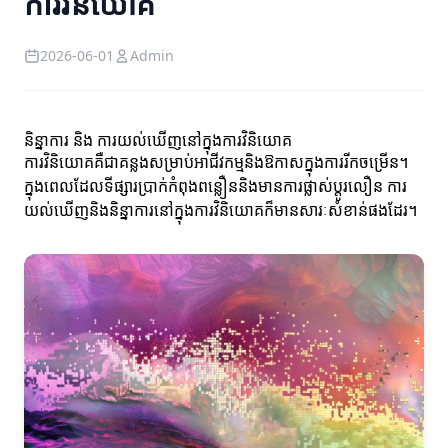
ការវិនិយោគ
2026-06-01
Admin
និន្នាការ និង ការយល់ឃើញនៅក្នុងការវិនិយោគ
ការវិនិយោគគឺជាគន្លងសម្រាប់អាជីវកម្មនិងឱកាសក្នុងការរីកចម្រើន។
ក្នុងពេលដែលទីផ្សារប្រាក់កំពុងពន្លឿននិងមានការផ្លាស់ប្តូរលឿន ការ
យល់ឃើញនិងនិន្នាការនៅក្នុងការវិនិយោគក៏មានសារៈសំខាន់ផងដែរ។