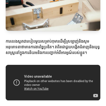
ការលេងស្លតជារបៀបមួយសម្រាប់កុមារដើម្បីស្រឡាញ់និងសូម
អនុមោទនាថាមានការងារច្នៃប្រឌិត។ វាពិតជាជួយបង្កើតជំនាញនិងយុទ្ធ
សាស្ត្រនៅក្នុងការនិយមនិងការបញ្ជាក់អំពីអារម្មណ៍របស់ខ្លួន។