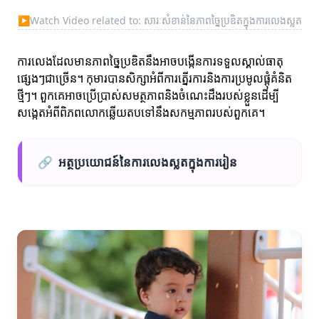
▶
Watch Video related to: សារៈសំខាន់នៃភាពច្នៃប្រឌិតក្នុងការលេងស្លត
ការលេងដែលមានភាពច្នៃប្រឌិតនឹងអាចបង្កើនការទទួលស្គាល់ធាតុ
ផ្សេងៗជាច្រើន។ កុមារបានសិក្សាអំពីការត្នើរការនិងការប្រមូលផ្តុំគំនិត
ថ្មីៗ។ ពួកគេអាចប្រើប្រាស់សមត្ថភាពនិងចំណេះដឹងរបស់ខ្លួនដើម្បី
សង្កេតអំពីពិភពលោកឆ្លើយតបទៅនឹងសកម្មភាពរបស់ពួកគេ។
🔗
អត្ថប្រយោជន៍នៃការលេងស្លតក្នុងការរៀន