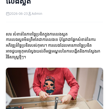
លេងស្លត
2026-06-23
Admin
សារៈសំខាន់នៃភាពច្នៃប្រឌិតក្នុងការលេងស្លត
ការលេងស្លតមិនត្រឹមតែជាការលេងទេ ប៉ុន្តែវាជាផ្នែកសំខាន់នៃការ
អភិវឌ្ឍន៍ច្នៃប្រឌិតរបស់កុមារ។ ការលេងដែលមានភាពច្នៃប្រឌិត
អាចជួយឲ្យកុមារស្វែងយល់ពីមជ្ឈមណ្ឌលនៃការបង្កើតនិងការស្វែងរក
វិធីសាស្ត្រថ្មីៗ។